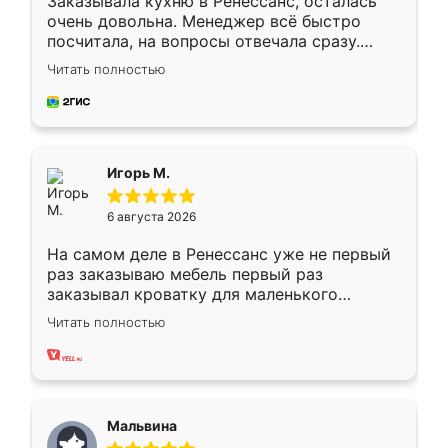
Заказывала кухню в Ренессанс, осталась
очень довольна. Менеджер всё быстро
посчитала, на вопросы отвечала сразу.
Замерщик приехал в субботу, подошёл к
Читать полностью
делу со всей ответственностью. Собрали
за день, ребята работали аккуратно, даже
пыли почти не было. Качество отличное,
ящики ходят плавно, ничего не скрипит.
Всё подошло как влитое.
Игорь М.
6 августа 2026
На самом деле в Ренессанс уже не первый
раз заказываю мебель первый раз
заказывал кроватку для маленького
ребёнка при его рождении ,во второй раз
Читать полностью
заказал шкаф-купе. По качеству очень
хорошее сборка достаточно быстрая,
также адекватные цены. До этого
сравнивал с разными конкурентами в этом
сегменте ,выбор у конкурентов куда
Мальвина
меньше, здесь же он более разнообразный.