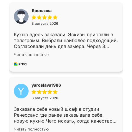
видоизменил, получилось даже лучше, чем
я хотела.
Ярослава
3 августа 2026
Кухню здесь заказали. Эскизы прислали в
телеграмм. Выбрали наиболее подходящий.
Согласовали день для замера. Через 3
недели кухня была уже готова. Остались
Читать полностью
довольны работой. Спасибо Ренессанс
мебель за качественную работу!
yaroslava1986
3 августа 2026
Заказала себе новый шкаф в студии
Ренессанс где ранее заказывала себе
новую кухню.Чего искать, когда качеством
вполне довольна. Служит кухня уже почти
Читать полностью