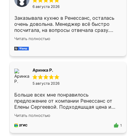
Мне нравится ,если что-то потребуется из
6 августа 2026
мебели буду заказывать только здесь.
Заказывала кухню в Ренессанс, осталась
очень довольна. Менеджер всё быстро
посчитала, на вопросы отвечала сразу.
Замерщик приехал в субботу, подошёл к
Читать полностью
делу со всей ответственностью. Собрали
за день, ребята работали аккуратно, даже
пыли почти не было. Качество отличное,
ящики ходят плавно, ничего не скрипит.
Всё подошло как влитое.
Аринка Р.
5 августа 2026
Больше всех мне понравилось
предложение от компании Ренессанс от
Елены Сергеевой. Подходяшщая цена и
короткие сроки изготовления. Приехавший
Читать полностью
для замера сотрудник Владислав
предложил по моему эскизу самый
1
подходящий вариант шкафа. Немного его