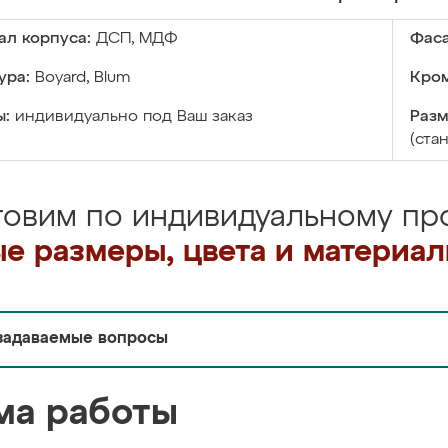
ал корпуса:
ДСП, МДФ
Фаса
ура:
Boyard, Blum
Кром
ы:
индивидуально под Ваш заказ
Разм
(ста
товим по индивидуальному про
е размеры, цвета и материа
задаваемые вопросы
ма работы