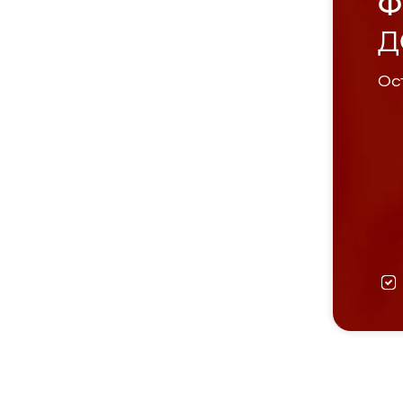
Ф
Д
Ост