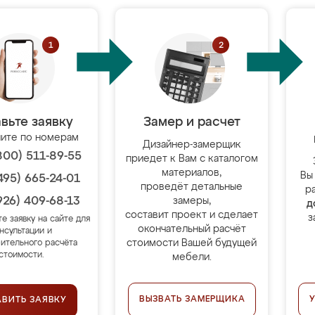
вьте заявку
Замер и расчет
ите по номерам
Дизайнер-замерщик
800) 511-89-55
приедет к Вам с каталогом
материалов,
Вы
495) 665-24-01
проведёт детальные
р
926) 409-68-13
замеры,
д
составит проект и сделает
з
те заявку на сайте для
окончательный расчёт
нсультации и
стоимости Вашей будущей
ительного расчёта
стоимости.
мебели.
ВЫЗВАТЬ ЗАМЕРЩИКА
АВИТЬ ЗАЯВКУ