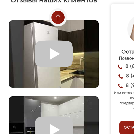
Отзывы наших клиентов
Оста
Позвон
8 (
8 (
8 (
Или оставь
ко
предвар
ОСТ