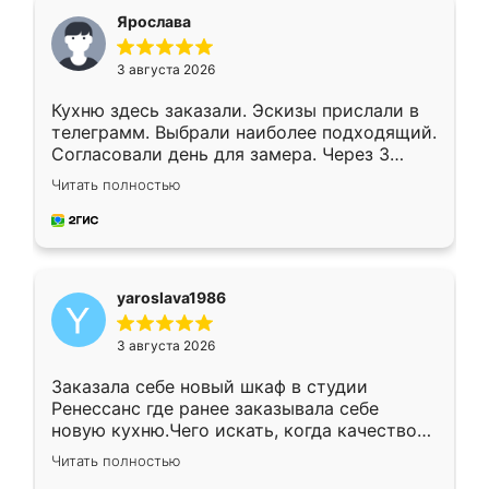
я хотела.
Ярослава
3 августа 2026
Кухню здесь заказали. Эскизы прислали в
телеграмм. Выбрали наиболее подходящий.
Согласовали день для замера. Через 3
недели кухня была уже готова. Остались
Читать полностью
довольны работой. Спасибо Ренессанс
мебель за качественную работу!
yaroslava1986
3 августа 2026
Заказала себе новый шкаф в студии
Ренессанс где ранее заказывала себе
новую кухню.Чего искать, когда качеством
вполне довольна. Служит кухня уже почти
Читать полностью
два года, нареканий нет.