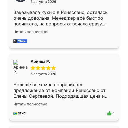
6 августа 2026
мебели буду заказывать только здесь.
Заказывала кухню в Ренессанс, осталась
очень довольна. Менеджер всё быстро
посчитала, на вопросы отвечала сразу.
Замерщик приехал в субботу, подошёл к
Читать полностью
делу со всей ответственностью. Собрали
за день, ребята работали аккуратно, даже
пыли почти не было. Качество отличное,
ящики ходят плавно, ничего не скрипит.
Всё подошло как влитое.
Аринка Р.
5 августа 2026
Больше всех мне понравилось
предложение от компании Ренессанс от
Елены Сергеевой. Подходяшщая цена и
короткие сроки изготовления. Приехавший
Читать полностью
для замера сотрудник Владислав
предложил по моему эскизу самый
1
подходящий вариант шкафа. Немного его
видоизменил, получилось даже лучше, чем