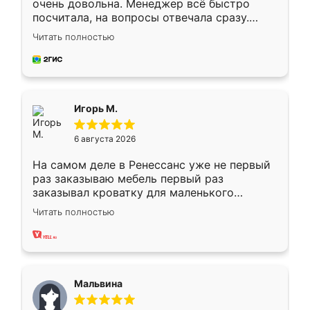
очень довольна. Менеджер всё быстро
посчитала, на вопросы отвечала сразу.
Замерщик приехал в субботу, подошёл к
Читать полностью
делу со всей ответственностью. Собрали
за день, ребята работали аккуратно, даже
пыли почти не было. Качество отличное,
ящики ходят плавно, ничего не скрипит.
Всё подошло как влитое.
Игорь М.
6 августа 2026
На самом деле в Ренессанс уже не первый
раз заказываю мебель первый раз
заказывал кроватку для маленького
ребёнка при его рождении ,во второй раз
Читать полностью
заказал шкаф-купе. По качеству очень
хорошее сборка достаточно быстрая,
также адекватные цены. До этого
сравнивал с разными конкурентами в этом
сегменте ,выбор у конкурентов куда
Мальвина
меньше, здесь же он более разнообразный.
Мне нравится ,если что-то потребуется из