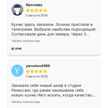
я хотела.
Ярослава
3 августа 2026
Кухню здесь заказали. Эскизы прислали в
телеграмм. Выбрали наиболее подходящий.
Согласовали день для замера. Через 3
недели кухня была уже готова. Остались
Читать полностью
довольны работой. Спасибо Ренессанс
мебель за качественную работу!
yaroslava1986
3 августа 2026
Заказала себе новый шкаф в студии
Ренессанс где ранее заказывала себе
новую кухню.Чего искать, когда качеством
вполне довольна. Служит кухня уже почти
Читать полностью
два года, нареканий нет.