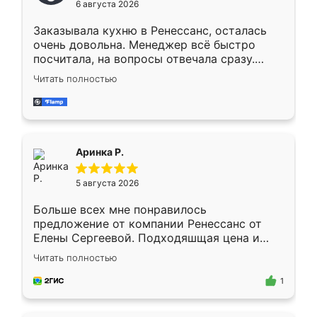
6 августа 2026
мебели буду заказывать только здесь.
Заказывала кухню в Ренессанс, осталась
очень довольна. Менеджер всё быстро
посчитала, на вопросы отвечала сразу.
Замерщик приехал в субботу, подошёл к
Читать полностью
делу со всей ответственностью. Собрали
за день, ребята работали аккуратно, даже
пыли почти не было. Качество отличное,
ящики ходят плавно, ничего не скрипит.
Всё подошло как влитое.
Аринка Р.
5 августа 2026
Больше всех мне понравилось
предложение от компании Ренессанс от
Елены Сергеевой. Подходяшщая цена и
короткие сроки изготовления. Приехавший
Читать полностью
для замера сотрудник Владислав
предложил по моему эскизу самый
1
подходящий вариант шкафа. Немного его
видоизменил, получилось даже лучше, чем