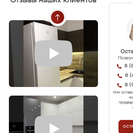
Отзывы наших клиентов
Оста
Позвон
8 (
8 (
8 (
Или оставь
ко
предвар
ОСТ