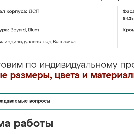
ал корпуса:
ДСП
Фаса
виды
ура:
Boyard, Blum
Кром
ы:
индивидуально под Ваш заказ
товим по индивидуальному про
е размеры, цвета и материа
задаваемые вопросы
ма работы