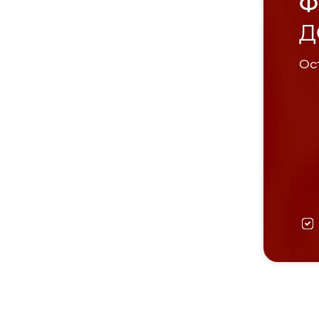
Ф
Д
Ост