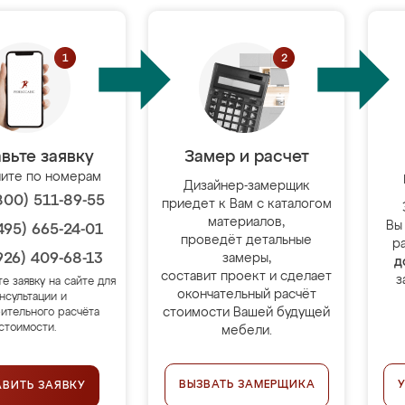
вьте заявку
Замер и расчет
ите по номерам
Дизайнер-замерщик
800) 511-89-55
приедет к Вам с каталогом
материалов,
Вы
495) 665-24-01
проведёт детальные
р
926) 409-68-13
замеры,
д
составит проект и сделает
з
те заявку на сайте для
окончательный расчёт
нсультации и
стоимости Вашей будущей
ительного расчёта
стоимости.
мебели.
ВЫЗВАТЬ ЗАМЕРЩИКА
АВИТЬ ЗАЯВКУ