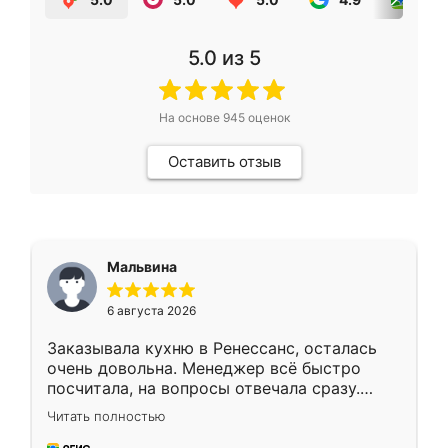
5.0
из 5
На основе
945
оценок
Оставить отзыв
Мальвина
6 августа 2026
Заказывала кухню в Ренессанс, осталась
очень довольна. Менеджер всё быстро
посчитала, на вопросы отвечала сразу.
Замерщик приехал в субботу, подошёл к
Читать полностью
делу со всей ответственностью. Собрали