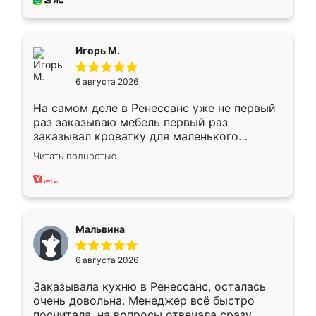
за день, ребята работали аккуратно, даже
пыли почти не было. Качество отличное,
ящики ходят плавно, ничего не скрипит.
Всё подошло как влитое.
Игорь М.
6 августа 2026
На самом деле в Ренессанс уже не первый
раз заказываю мебель первый раз
заказывал кроватку для маленького
ребёнка при его рождении ,во второй раз
Читать полностью
заказал шкаф-купе. По качеству очень
хорошее сборка достаточно быстрая,
также адекватные цены. До этого
сравнивал с разными конкурентами в этом
сегменте ,выбор у конкурентов куда
Мальвина
меньше, здесь же он более разнообразный.
Мне нравится ,если что-то потребуется из
6 августа 2026
мебели буду заказывать только здесь.
Заказывала кухню в Ренессанс, осталась
очень довольна. Менеджер всё быстро
посчитала, на вопросы отвечала сразу.