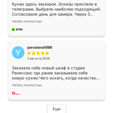
Кухню здесь заказали. Эскизы прислали в
телеграмм. Выбрали наиболее подходящий.
Согласовали день для замера. Через 3
недели кухня была уже готова. Остались
Читать полностью
довольны работой. Спасибо Ренессанс
мебель за качественную работу!
yaroslava1986
3 августа 2026
Заказала себе новый шкаф в студии
Ренессанс где ранее заказывала себе
новую кухню.Чего искать, когда качеством
вполне довольна. Служит кухня уже почти
Читать полностью
два года, нареканий нет.
Еще