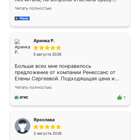
Замерщик приехал в субботу, подошёл к
Читать полностью
делу со всей ответственностью. Собрали
за день, ребята работали аккуратно, даже
пыли почти не было. Качество отличное,
ящики ходят плавно, ничего не скрипит.
Всё подошло как влитое.
Аринка Р.
5 августа 2026
Больше всех мне понравилось
предложение от компании Ренессанс от
Елены Сергеевой. Подходяшщая цена и
короткие сроки изготовления. Приехавший
Читать полностью
для замера сотрудник Владислав
предложил по моему эскизу самый
1
подходящий вариант шкафа. Немного его
видоизменил, получилось даже лучше, чем
я хотела.
Ярослава
3 августа 2026