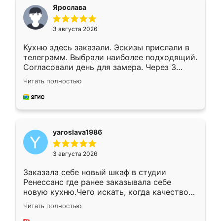
я хотела.
Ярослава
3 августа 2026
Кухню здесь заказали. Эскизы прислали в
телеграмм. Выбрали наиболее подходящий.
Согласовали день для замера. Через 3
недели кухня была уже готова. Остались
Читать полностью
довольны работой. Спасибо Ренессанс
мебель за качественную работу!
yaroslava1986
3 августа 2026
Заказала себе новый шкаф в студии
Ренессанс где ранее заказывала себе
новую кухню.Чего искать, когда качеством
вполне довольна. Служит кухня уже почти
Читать полностью
два года, нареканий нет.