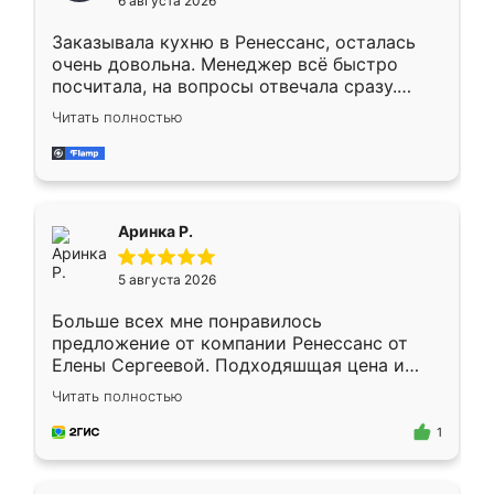
6 августа 2026
мебели буду заказывать только здесь.
Заказывала кухню в Ренессанс, осталась
очень довольна. Менеджер всё быстро
посчитала, на вопросы отвечала сразу.
Замерщик приехал в субботу, подошёл к
Читать полностью
делу со всей ответственностью. Собрали
за день, ребята работали аккуратно, даже
пыли почти не было. Качество отличное,
ящики ходят плавно, ничего не скрипит.
Всё подошло как влитое.
Аринка Р.
5 августа 2026
Больше всех мне понравилось
предложение от компании Ренессанс от
Елены Сергеевой. Подходяшщая цена и
короткие сроки изготовления. Приехавший
Читать полностью
для замера сотрудник Владислав
предложил по моему эскизу самый
1
подходящий вариант шкафа. Немного его
видоизменил, получилось даже лучше, чем