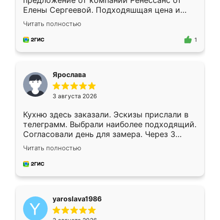
предложение от компании Ренессанс от
Елены Сергеевой. Подходяшщая цена и
короткие сроки изготовления. Приехавший
Читать полностью
для замера сотрудник Владислав
предложил по моему эскизу самый
1
подходящий вариант шкафа. Немного его
видоизменил, получилось даже лучше, чем
я хотела.
Ярослава
3 августа 2026
Кухню здесь заказали. Эскизы прислали в
телеграмм. Выбрали наиболее подходящий.
Согласовали день для замера. Через 3
недели кухня была уже готова. Остались
Читать полностью
довольны работой. Спасибо Ренессанс
мебель за качественную работу!
yaroslava1986