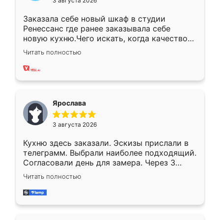
3 августа 2026
Заказала себе новый шкаф в студии
Ренессанс где ранее заказывала себе
новую кухню.Чего искать, когда качеством
вполне довольна. Служит кухня уже почти
Читать полностью
два года, нареканий нет.
Ярослава
3 августа 2026
Кухню здесь заказали. Эскизы прислали в
телеграмм. Выбрали наиболее подходящий.
Согласовали день для замера. Через 3
недели кухня была уже готова. Остались
Читать полностью
довольны работой. Спасибо Ренессанс
мебель за качественную работу!