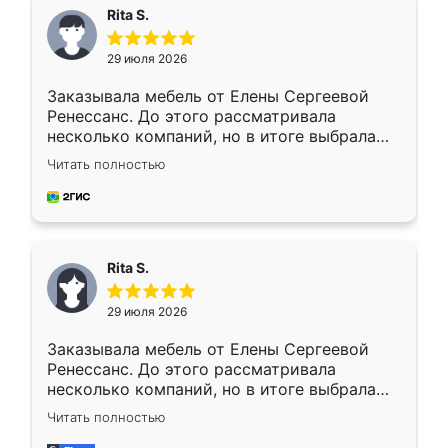
Rita S.
29 июля 2026
Заказывала мебель от Елены Сергеевой
Ренессанс. До этого рассматривала
несколько компаний, но в итоге выбрала
эту. Сначала обговорили условия, потом
Читать полностью
приехал замерщик, всё спокойно объяснил
и снял размеры. Изготовили в срок, с
доставкой тоже никаких проблем не
возникло. Сборку выполнили аккуратно,
мебель сразу встала на свое место без
Rita S.
каких-либо доработок. Качеством осталась
довольна, все выглядит так, как и ожидала.
29 июля 2026
Заказывала мебель от Елены Сергеевой
Ренессанс. До этого рассматривала
несколько компаний, но в итоге выбрала
эту. Сначала обговорили условия, потом
Читать полностью
приехал замерщик, всё спокойно объяснил