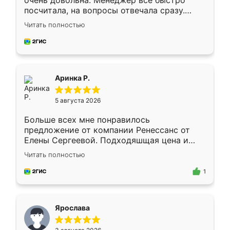
очень довольна. Менеджер всё быстро
посчитала, на вопросы отвечала сразу.
Замерщик приехал в субботу, подошёл к
Читать полностью
делу со всей ответственностью. Собрали
за день, ребята работали аккуратно, даже
пыли почти не было. Качество отличное,
ящики ходят плавно, ничего не скрипит.
Всё подошло как влитое.
Аринка Р.
5 августа 2026
Больше всех мне понравилось
предложение от компании Ренессанс от
Елены Сергеевой. Подходяшщая цена и
короткие сроки изготовления. Приехавший
Читать полностью
для замера сотрудник Владислав
предложил по моему эскизу самый
1
подходящий вариант шкафа. Немного его
видоизменил, получилось даже лучше, чем
я хотела.
Ярослава