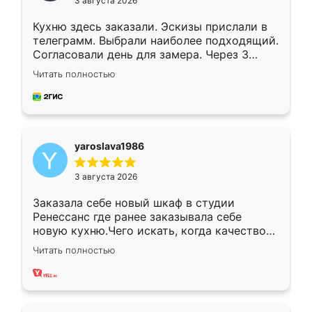
3 августа 2026
Кухню здесь заказали. Эскизы прислали в
телеграмм. Выбрали наиболее подходящий.
Согласовали день для замера. Через 3
недели кухня была уже готова. Остались
Читать полностью
довольны работой. Спасибо Ренессанс
мебель за качественную работу!
yaroslava1986
3 августа 2026
Заказала себе новый шкаф в студии
Ренессанс где ранее заказывала себе
новую кухню.Чего искать, когда качеством
вполне довольна. Служит кухня уже почти
Читать полностью
два года, нареканий нет.