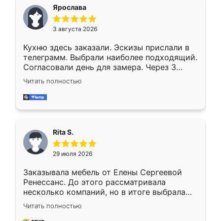
Ярослава
3 августа 2026
Кухню здесь заказали. Эскизы прислали в
телеграмм. Выбрали наиболее подходящий.
Согласовали день для замера. Через 3
недели кухня была уже готова. Остались
Читать полностью
довольны работой. Спасибо Ренессанс
мебель за качественную работу!
Rita S.
29 июля 2026
Заказывала мебель от Елены Сергеевой
Ренессанс. До этого рассматривала
несколько компаний, но в итоге выбрала
эту. Сначала обговорили условия, потом
Читать полностью
приехал замерщик, всё спокойно объяснил