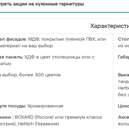
реть акции на кухонные гарнитуры
Характерист
ал фасадов:
МДФ, покрытые плёнкой ПВХ, или
Сто
материал на ваш выбор
из и
я панель:
ХДФ в цвет столешницы или с
Габа
чатью
а выбор, более 300 цветов
Выка
танд
Hett
без 
ля посуды:
Хромированная
Цоко
ники :
BOYARD (Россия) или премиум класса
Аксе
встрия), Hettich (Германия)
волш