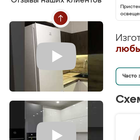
Отзывы наших клиентов
Пристен
освеще
Изго
любы
Часто 
Схе