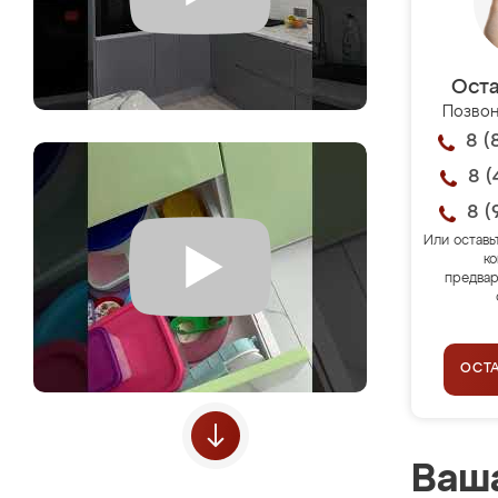
Оста
Позвон
8 (
8 (
8 (
Или оставь
ко
предвар
ОСТ
Ваша