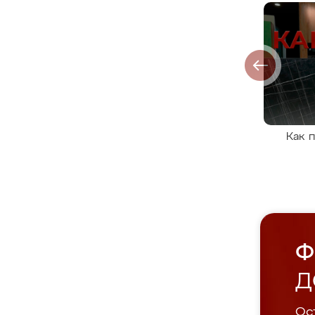
Как 
Ф
Д
Ост