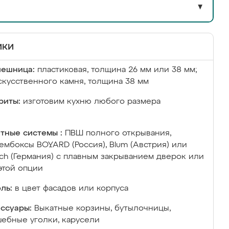
▼
ики
лешница:
пластиковая, толщина 26 мм или 38 мм;
скусственного камня, толщина 38 мм
риты:
изготовим кухню любого размера
тные системы :
ПВШ полного открывания,
ембоксы BOYARD (Россия), Blum (Австрия) или
ich (Германия) с плавным закрыванием дверок или
этой опции
ль:
в цвет фасадов или корпуса
ссуары:
Выкатные корзины, бутылочницы,
ебные уголки, карусели