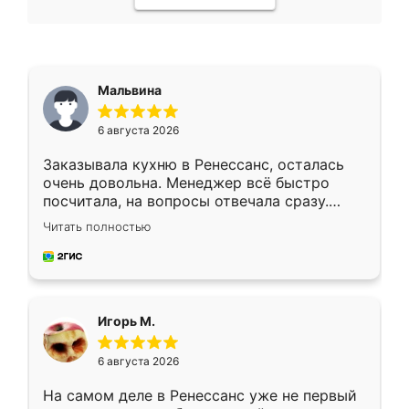
Мальвина
6 августа 2026
Заказывала кухню в Ренессанс, осталась
очень довольна. Менеджер всё быстро
посчитала, на вопросы отвечала сразу.
Замерщик приехал в субботу, подошёл к
Читать полностью
делу со всей ответственностью. Собрали
за день, ребята работали аккуратно, даже
пыли почти не было. Качество отличное,
ящики ходят плавно, ничего не скрипит.
Всё подошло как влитое.
Игорь М.
6 августа 2026
На самом деле в Ренессанс уже не первый