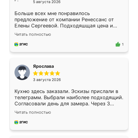
5 августа 2026
Больше всех мне понравилось
предложение от компании Ренессанс от
Елены Сергеевой. Подходяшщая цена и
короткие сроки изготовления. Приехавший
Читать полностью
для замера сотрудник Владислав
предложил по моему эскизу самый
1
подходящий вариант шкафа. Немного его
видоизменил, получилось даже лучше, чем
я хотела.
Ярослава
3 августа 2026
Кухню здесь заказали. Эскизы прислали в
телеграмм. Выбрали наиболее подходящий.
Согласовали день для замера. Через 3
недели кухня была уже готова. Остались
Читать полностью
довольны работой. Спасибо Ренессанс
мебель за качественную работу!