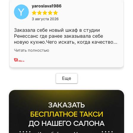
yaroslava1986
3 августа 2026
Заказала себе новый шкаф в студии
Ренессанс где ранее заказывала себе
новую кухню.Чего искать, когда качеством
вполне довольна. Служит кухня уже почти
Читать полностью
два года, нареканий нет.
Еще
ЗАКАЗАТЬ
БЕСПЛАТНОЕ ТАКСИ
ДО НАШЕГО САЛОНА