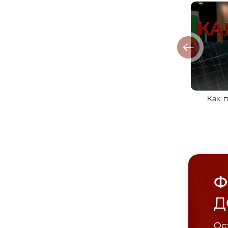
Как 
Ф
Д
Ост