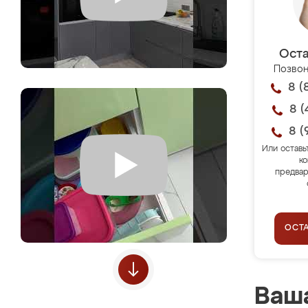
Оста
Позвон
8 (
8 (
8 (
Или оставь
ко
предвар
ОСТ
Ваша