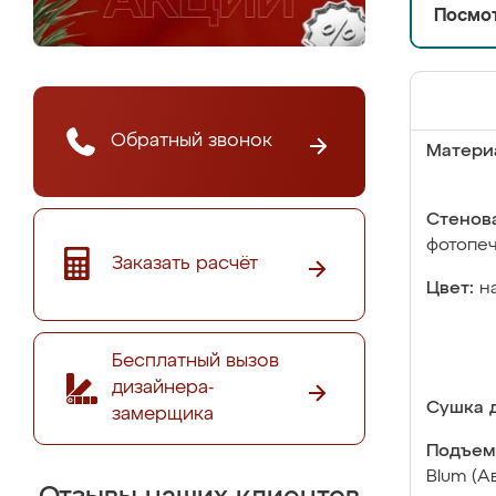
Посмот
Обратный звонок
Матери
Стенова
фотопе
Заказать расчёт
Цвет:
н
Бесплатный вызов
дизайнера-
Сушка д
замерщика
Подъем
Blum (А