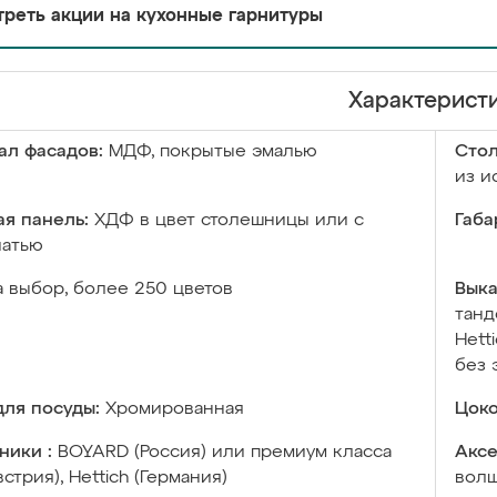
реть акции на кухонные гарнитуры
Характерист
ал фасадов:
МДФ, покрытые эмалью
Сто
из и
я панель:
ХДФ в цвет столешницы или с
Габа
чатью
а выбор, более 250 цветов
Выка
танд
Hett
без 
ля посуды:
Хромированная
Цоко
ники :
BOYARD (Россия) или премиум класса
Аксе
встрия), Hettich (Германия)
волш