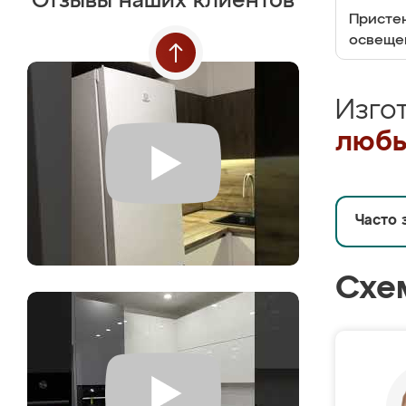
Отзывы наших клиентов
Пристен
освеще
Изго
любы
Часто 
Схе