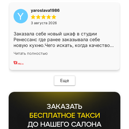
yaroslava1986
3 августа 2026
Заказала себе новый шкаф в студии
Ренессанс где ранее заказывала себе
новую кухню.Чего искать, когда качеством
вполне довольна. Служит кухня уже почти
Читать полностью
два года, нареканий нет.
Еще
ЗАКАЗАТЬ
БЕСПЛАТНОЕ ТАКСИ
ДО НАШЕГО САЛОНА