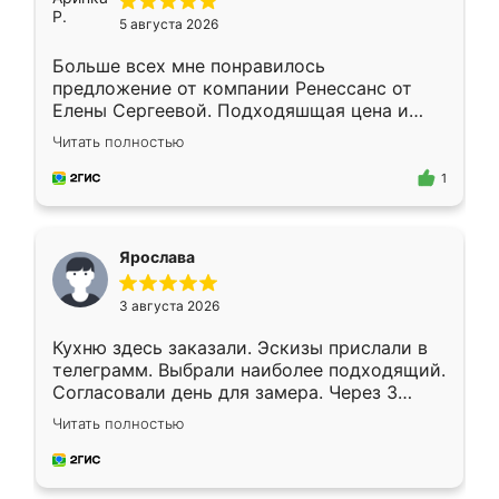
5 августа 2026
Больше всех мне понравилось
предложение от компании Ренессанс от
Елены Сергеевой. Подходяшщая цена и
короткие сроки изготовления. Приехавший
Читать полностью
для замера сотрудник Владислав
предложил по моему эскизу самый
1
подходящий вариант шкафа. Немного его
видоизменил, получилось даже лучше, чем
я хотела.
Ярослава
3 августа 2026
Кухню здесь заказали. Эскизы прислали в
телеграмм. Выбрали наиболее подходящий.
Согласовали день для замера. Через 3
недели кухня была уже готова. Остались
Читать полностью
довольны работой. Спасибо Ренессанс
мебель за качественную работу!