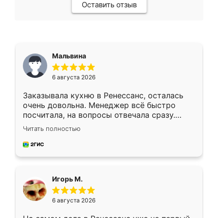
Оставить отзыв
Мальвина
6 августа 2026
Заказывала кухню в Ренессанс, осталась
очень довольна. Менеджер всё быстро
посчитала, на вопросы отвечала сразу.
Замерщик приехал в субботу, подошёл к
Читать полностью
делу со всей ответственностью. Собрали
за день, ребята работали аккуратно, даже
пыли почти не было. Качество отличное,
ящики ходят плавно, ничего не скрипит.
Всё подошло как влитое.
Игорь М.
6 августа 2026