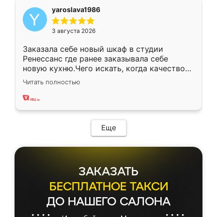
yaroslava1986
3 августа 2026
Заказала себе новый шкаф в студии
Ренессанс где ранее заказывала себе
новую кухню.Чего искать, когда качеством
вполне довольна. Служит кухня уже почти
Читать полностью
два года, нареканий нет.
Еще
ЗАКАЗАТЬ
БЕСПЛАТНОЕ ТАКСИ
ДО НАШЕГО САЛОНА