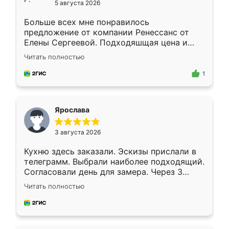
5 августа 2026
Больше всех мне понравилось
предложение от компании Ренессанс от
Елены Сергеевой. Подходяшщая цена и
короткие сроки изготовления. Приехавший
Читать полностью
для замера сотрудник Владислав
предложил по моему эскизу самый
1
подходящий вариант шкафа. Немного его
видоизменил, получилось даже лучше, чем
я хотела.
Ярослава
3 августа 2026
Кухню здесь заказали. Эскизы прислали в
телеграмм. Выбрали наиболее подходящий.
Согласовали день для замера. Через 3
недели кухня была уже готова. Остались
Читать полностью
довольны работой. Спасибо Ренессанс
мебель за качественную работу!