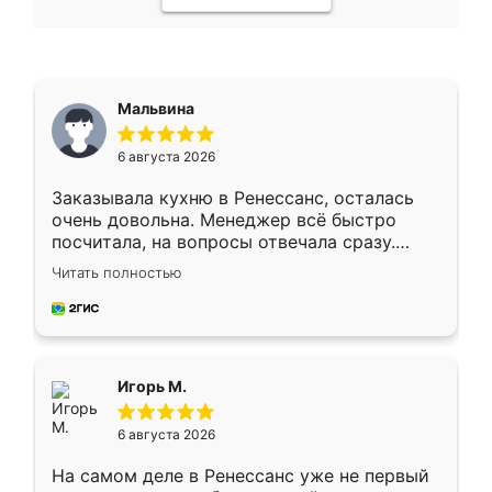
Мальвина
6 августа 2026
Заказывала кухню в Ренессанс, осталась
очень довольна. Менеджер всё быстро
посчитала, на вопросы отвечала сразу.
Замерщик приехал в субботу, подошёл к
Читать полностью
делу со всей ответственностью. Собрали
за день, ребята работали аккуратно, даже
пыли почти не было. Качество отличное,
ящики ходят плавно, ничего не скрипит.
Всё подошло как влитое.
Игорь М.
6 августа 2026
На самом деле в Ренессанс уже не первый