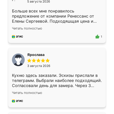
5 августа 2026
Больше всех мне понравилось
предложение от компании Ренессанс от
Елены Сергеевой. Подходяшщая цена и
короткие сроки изготовления. Приехавший
Читать полностью
для замера сотрудник Владислав
предложил по моему эскизу самый
1
подходящий вариант шкафа. Немного его
видоизменил, получилось даже лучше, чем
я хотела.
Ярослава
3 августа 2026
Кухню здесь заказали. Эскизы прислали в
телеграмм. Выбрали наиболее подходящий.
Согласовали день для замера. Через 3
недели кухня была уже готова. Остались
Читать полностью
довольны работой. Спасибо Ренессанс
мебель за качественную работу!