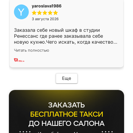
yaroslava1986
3 августа 2026
Заказала себе новый шкаф в студии
Ренессанс где ранее заказывала себе
новую кухню.Чего искать, когда качеством
вполне довольна. Служит кухня уже почти
Читать полностью
два года, нареканий нет.
Еще
ЗАКАЗАТЬ
БЕСПЛАТНОЕ ТАКСИ
ДО НАШЕГО САЛОНА