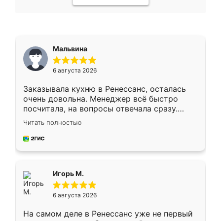
Мальвина
6 августа 2026
Заказывала кухню в Ренессанс, осталась
очень довольна. Менеджер всё быстро
посчитала, на вопросы отвечала сразу.
Замерщик приехал в субботу, подошёл к
Читать полностью
делу со всей ответственностью. Собрали
за день, ребята работали аккуратно, даже
пыли почти не было. Качество отличное,
ящики ходят плавно, ничего не скрипит.
Всё подошло как влитое.
Игорь М.
6 августа 2026
На самом деле в Ренессанс уже не первый