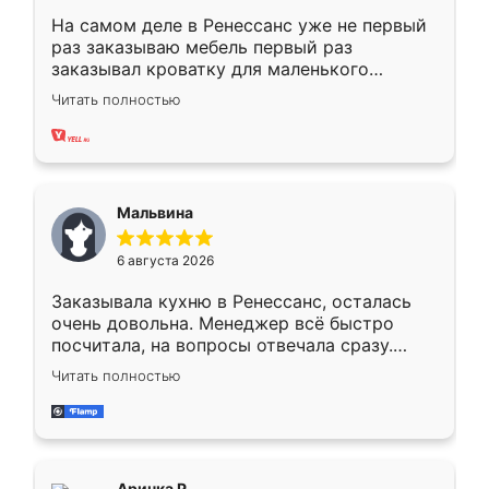
На самом деле в Ренессанс уже не первый
раз заказываю мебель первый раз
заказывал кроватку для маленького
ребёнка при его рождении ,во второй раз
Читать полностью
заказал шкаф-купе. По качеству очень
хорошее сборка достаточно быстрая,
также адекватные цены. До этого
сравнивал с разными конкурентами в этом
сегменте ,выбор у конкурентов куда
Мальвина
меньше, здесь же он более разнообразный.
Мне нравится ,если что-то потребуется из
6 августа 2026
мебели буду заказывать только здесь.
Заказывала кухню в Ренессанс, осталась
очень довольна. Менеджер всё быстро
посчитала, на вопросы отвечала сразу.
Замерщик приехал в субботу, подошёл к
Читать полностью
делу со всей ответственностью. Собрали
за день, ребята работали аккуратно, даже
пыли почти не было. Качество отличное,
ящики ходят плавно, ничего не скрипит.
Всё подошло как влитое.
Аринка Р.