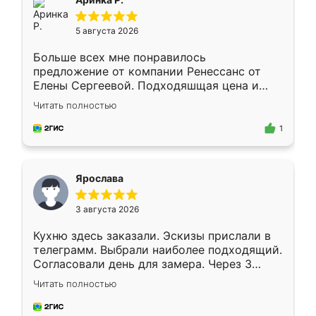
5 августа 2026
Больше всех мне понравилось
предложение от компании Ренессанс от
Елены Сергеевой. Подходяшщая цена и
короткие сроки изготовления. Приехавший
Читать полностью
для замера сотрудник Владислав
предложил по моему эскизу самый
1
подходящий вариант шкафа. Немного его
видоизменил, получилось даже лучше, чем
я хотела.
Ярослава
3 августа 2026
Кухню здесь заказали. Эскизы прислали в
телеграмм. Выбрали наиболее подходящий.
Согласовали день для замера. Через 3
недели кухня была уже готова. Остались
Читать полностью
довольны работой. Спасибо Ренессанс
мебель за качественную работу!