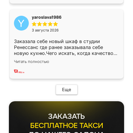
yaroslava1986
3 августа 2026
Заказала себе новый шкаф в студии
Ренессанс где ранее заказывала себе
новую кухню.Чего искать, когда качеством
вполне довольна. Служит кухня уже почти
Читать полностью
два года, нареканий нет.
Еще
ЗАКАЗАТЬ
БЕСПЛАТНОЕ ТАКСИ