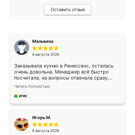
Оставить отзыв
Мальвина
6 августа 2026
Заказывала кухню в Ренессанс, осталась
очень довольна. Менеджер всё быстро
посчитала, на вопросы отвечала сразу.
Замерщик приехал в субботу, подошёл к
Читать полностью
делу со всей ответственностью. Собрали
за день, ребята работали аккуратно, даже
пыли почти не было. Качество отличное,
ящики ходят плавно, ничего не скрипит.
Всё подошло как влитое.
Игорь М.
6 августа 2026