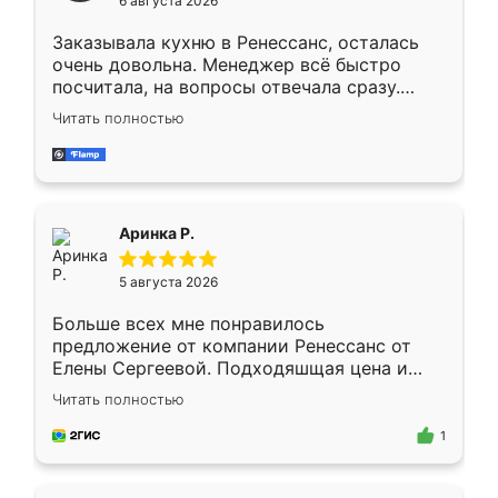
6 августа 2026
мебели буду заказывать только здесь.
Заказывала кухню в Ренессанс, осталась
очень довольна. Менеджер всё быстро
посчитала, на вопросы отвечала сразу.
Замерщик приехал в субботу, подошёл к
Читать полностью
делу со всей ответственностью. Собрали
за день, ребята работали аккуратно, даже
пыли почти не было. Качество отличное,
ящики ходят плавно, ничего не скрипит.
Всё подошло как влитое.
Аринка Р.
5 августа 2026
Больше всех мне понравилось
предложение от компании Ренессанс от
Елены Сергеевой. Подходяшщая цена и
короткие сроки изготовления. Приехавший
Читать полностью
для замера сотрудник Владислав
предложил по моему эскизу самый
1
подходящий вариант шкафа. Немного его
видоизменил, получилось даже лучше, чем