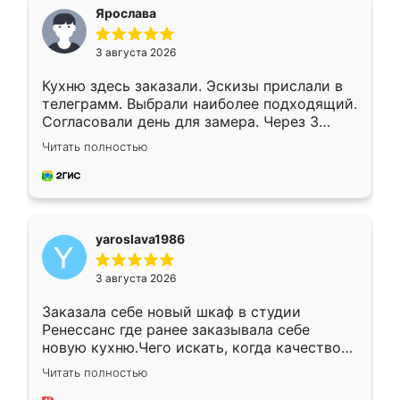
я хотела.
Ярослава
3 августа 2026
Кухню здесь заказали. Эскизы прислали в
телеграмм. Выбрали наиболее подходящий.
Согласовали день для замера. Через 3
недели кухня была уже готова. Остались
Читать полностью
довольны работой. Спасибо Ренессанс
мебель за качественную работу!
yaroslava1986
3 августа 2026
Заказала себе новый шкаф в студии
Ренессанс где ранее заказывала себе
новую кухню.Чего искать, когда качеством
вполне довольна. Служит кухня уже почти
Читать полностью
два года, нареканий нет.