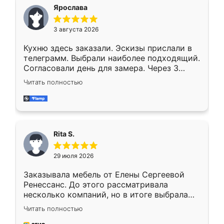
Ярослава
3 августа 2026
Кухню здесь заказали. Эскизы прислали в
телеграмм. Выбрали наиболее подходящий.
Согласовали день для замера. Через 3
недели кухня была уже готова. Остались
Читать полностью
довольны работой. Спасибо Ренессанс
мебель за качественную работу!
Rita S.
29 июля 2026
Заказывала мебель от Елены Сергеевой
Ренессанс. До этого рассматривала
несколько компаний, но в итоге выбрала
эту. Сначала обговорили условия, потом
Читать полностью
приехал замерщик, всё спокойно объяснил