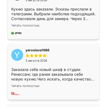
3 августа 2026
Кухню здесь заказали. Эскизы прислали в
телеграмм. Выбрали наиболее подходящий.
Согласовали день для замера. Через 3
недели кухня была уже готова. Остались
Читать полностью
довольны работой. Спасибо Ренессанс
мебель за качественную работу!
yaroslava1986
3 августа 2026
Заказала себе новый шкаф в студии
Ренессанс где ранее заказывала себе
новую кухню.Чего искать, когда качеством
вполне довольна. Служит кухня уже почти
Читать полностью
два года, нареканий нет.