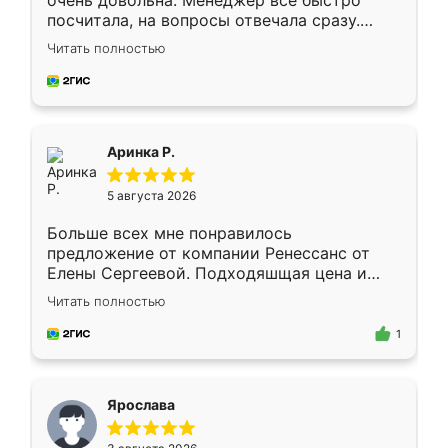
очень довольна. Менеджер всё быстро
посчитала, на вопросы отвечала сразу.
Замерщик приехал в субботу, подошёл к
Читать полностью
делу со всей ответственностью. Собрали
за день, ребята работали аккуратно, даже
пыли почти не было. Качество отличное,
ящики ходят плавно, ничего не скрипит.
Всё подошло как влитое.
Аринка Р.
5 августа 2026
Больше всех мне понравилось
предложение от компании Ренессанс от
Елены Сергеевой. Подходяшщая цена и
короткие сроки изготовления. Приехавший
Читать полностью
для замера сотрудник Владислав
предложил по моему эскизу самый
1
подходящий вариант шкафа. Немного его
видоизменил, получилось даже лучше, чем
я хотела.
Ярослава