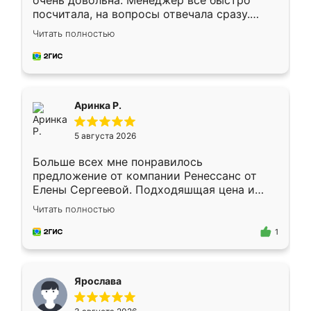
очень довольна. Менеджер всё быстро
посчитала, на вопросы отвечала сразу.
Замерщик приехал в субботу, подошёл к
Читать полностью
делу со всей ответственностью. Собрали
за день, ребята работали аккуратно, даже
пыли почти не было. Качество отличное,
ящики ходят плавно, ничего не скрипит.
Всё подошло как влитое.
Аринка Р.
5 августа 2026
Больше всех мне понравилось
предложение от компании Ренессанс от
Елены Сергеевой. Подходяшщая цена и
короткие сроки изготовления. Приехавший
Читать полностью
для замера сотрудник Владислав
предложил по моему эскизу самый
1
подходящий вариант шкафа. Немного его
видоизменил, получилось даже лучше, чем
я хотела.
Ярослава