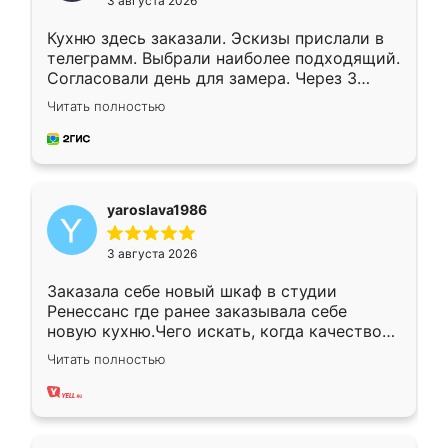
3 августа 2026
Кухню здесь заказали. Эскизы прислали в
телеграмм. Выбрали наиболее подходящий.
Согласовали день для замера. Через 3
недели кухня была уже готова. Остались
Читать полностью
довольны работой. Спасибо Ренессанс
мебель за качественную работу!
yaroslava1986
3 августа 2026
Заказала себе новый шкаф в студии
Ренессанс где ранее заказывала себе
новую кухню.Чего искать, когда качеством
вполне довольна. Служит кухня уже почти
Читать полностью
два года, нареканий нет.