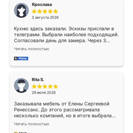
Ярослава
3 августа 2026
Кухню здесь заказали. Эскизы прислали в
телеграмм. Выбрали наиболее подходящий.
Согласовали день для замера. Через 3
недели кухня была уже готова. Остались
Читать полностью
довольны работой. Спасибо Ренессанс
мебель за качественную работу!
Rita S.
29 июля 2026
Заказывала мебель от Елены Сергеевой
Ренессанс. До этого рассматривала
несколько компаний, но в итоге выбрала
эту. Сначала обговорили условия, потом
Читать полностью
приехал замерщик, всё спокойно объяснил