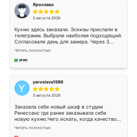
я хотела.
Ярослава
3 августа 2026
Кухню здесь заказали. Эскизы прислали в
телеграмм. Выбрали наиболее подходящий.
Согласовали день для замера. Через 3
недели кухня была уже готова. Остались
Читать полностью
довольны работой. Спасибо Ренессанс
мебель за качественную работу!
yaroslava1986
3 августа 2026
Заказала себе новый шкаф в студии
Ренессанс где ранее заказывала себе
новую кухню.Чего искать, когда качеством
вполне довольна. Служит кухня уже почти
Читать полностью
два года, нареканий нет.