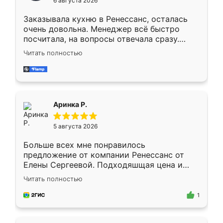
6 августа 2026
мебели буду заказывать только здесь.
Заказывала кухню в Ренессанс, осталась
очень довольна. Менеджер всё быстро
посчитала, на вопросы отвечала сразу.
Замерщик приехал в субботу, подошёл к
Читать полностью
делу со всей ответственностью. Собрали
за день, ребята работали аккуратно, даже
пыли почти не было. Качество отличное,
ящики ходят плавно, ничего не скрипит.
Всё подошло как влитое.
Аринка Р.
5 августа 2026
Больше всех мне понравилось
предложение от компании Ренессанс от
Елены Сергеевой. Подходяшщая цена и
короткие сроки изготовления. Приехавший
Читать полностью
для замера сотрудник Владислав
предложил по моему эскизу самый
1
подходящий вариант шкафа. Немного его
видоизменил, получилось даже лучше, чем