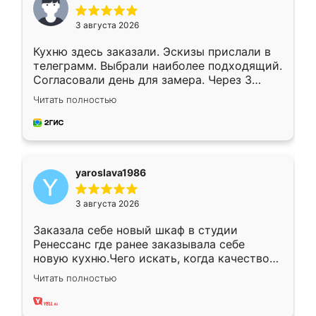
3 августа 2026
Кухню здесь заказали. Эскизы прислали в
телеграмм. Выбрали наиболее подходящий.
Согласовали день для замера. Через 3
недели кухня была уже готова. Остались
Читать полностью
довольны работой. Спасибо Ренессанс
мебель за качественную работу!
yaroslava1986
3 августа 2026
Заказала себе новый шкаф в студии
Ренессанс где ранее заказывала себе
новую кухню.Чего искать, когда качеством
вполне довольна. Служит кухня уже почти
Читать полностью
два года, нареканий нет.