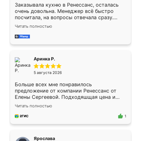
Заказывала кухню в Ренессанс, осталась
очень довольна. Менеджер всё быстро
посчитала, на вопросы отвечала сразу.
Замерщик приехал в субботу, подошёл к
Читать полностью
делу со всей ответственностью. Собрали
за день, ребята работали аккуратно, даже
пыли почти не было. Качество отличное,
ящики ходят плавно, ничего не скрипит.
Всё подошло как влитое.
Аринка Р.
5 августа 2026
Больше всех мне понравилось
предложение от компании Ренессанс от
Елены Сергеевой. Подходяшщая цена и
короткие сроки изготовления. Приехавший
Читать полностью
для замера сотрудник Владислав
предложил по моему эскизу самый
1
подходящий вариант шкафа. Немного его
видоизменил, получилось даже лучше, чем
я хотела.
Ярослава