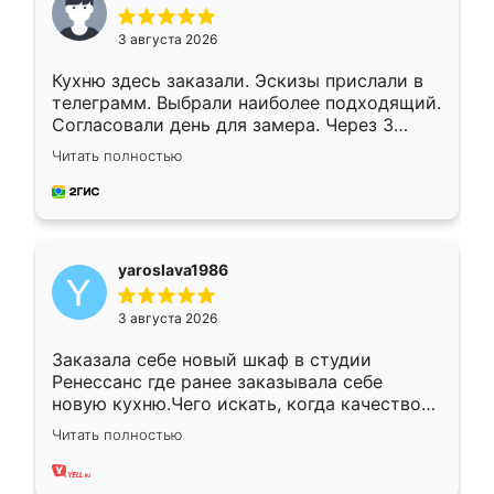
3 августа 2026
Кухню здесь заказали. Эскизы прислали в
телеграмм. Выбрали наиболее подходящий.
Согласовали день для замера. Через 3
недели кухня была уже готова. Остались
Читать полностью
довольны работой. Спасибо Ренессанс
мебель за качественную работу!
yaroslava1986
3 августа 2026
Заказала себе новый шкаф в студии
Ренессанс где ранее заказывала себе
новую кухню.Чего искать, когда качеством
вполне довольна. Служит кухня уже почти
Читать полностью
два года, нареканий нет.