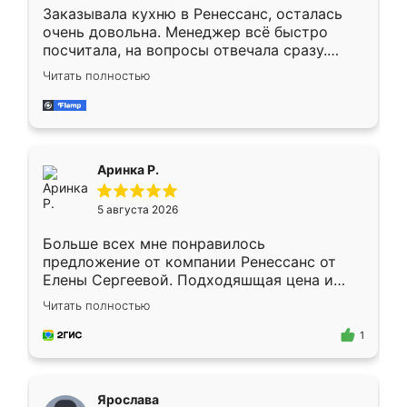
Заказывала кухню в Ренессанс, осталась
очень довольна. Менеджер всё быстро
посчитала, на вопросы отвечала сразу.
Замерщик приехал в субботу, подошёл к
Читать полностью
делу со всей ответственностью. Собрали
за день, ребята работали аккуратно, даже
пыли почти не было. Качество отличное,
ящики ходят плавно, ничего не скрипит.
Всё подошло как влитое.
Аринка Р.
5 августа 2026
Больше всех мне понравилось
предложение от компании Ренессанс от
Елены Сергеевой. Подходяшщая цена и
короткие сроки изготовления. Приехавший
Читать полностью
для замера сотрудник Владислав
предложил по моему эскизу самый
1
подходящий вариант шкафа. Немного его
видоизменил, получилось даже лучше, чем
я хотела.
Ярослава