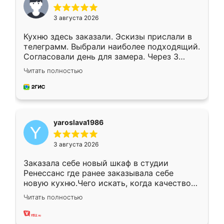
3 августа 2026
Кухню здесь заказали. Эскизы прислали в
телеграмм. Выбрали наиболее подходящий.
Согласовали день для замера. Через 3
недели кухня была уже готова. Остались
Читать полностью
довольны работой. Спасибо Ренессанс
мебель за качественную работу!
yaroslava1986
3 августа 2026
Заказала себе новый шкаф в студии
Ренессанс где ранее заказывала себе
новую кухню.Чего искать, когда качеством
вполне довольна. Служит кухня уже почти
Читать полностью
два года, нареканий нет.