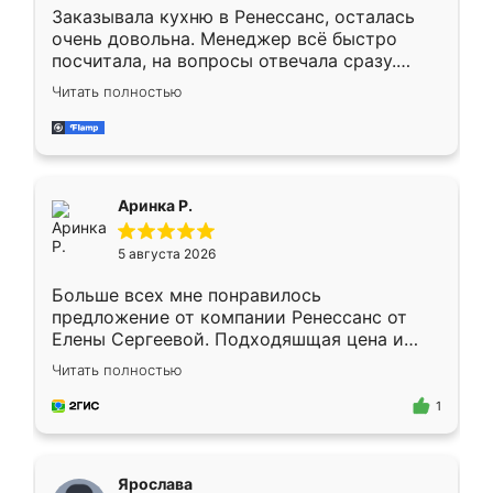
Заказывала кухню в Ренессанс, осталась
очень довольна. Менеджер всё быстро
посчитала, на вопросы отвечала сразу.
Замерщик приехал в субботу, подошёл к
Читать полностью
делу со всей ответственностью. Собрали
за день, ребята работали аккуратно, даже
пыли почти не было. Качество отличное,
ящики ходят плавно, ничего не скрипит.
Всё подошло как влитое.
Аринка Р.
5 августа 2026
Больше всех мне понравилось
предложение от компании Ренессанс от
Елены Сергеевой. Подходяшщая цена и
короткие сроки изготовления. Приехавший
Читать полностью
для замера сотрудник Владислав
предложил по моему эскизу самый
1
подходящий вариант шкафа. Немного его
видоизменил, получилось даже лучше, чем
я хотела.
Ярослава