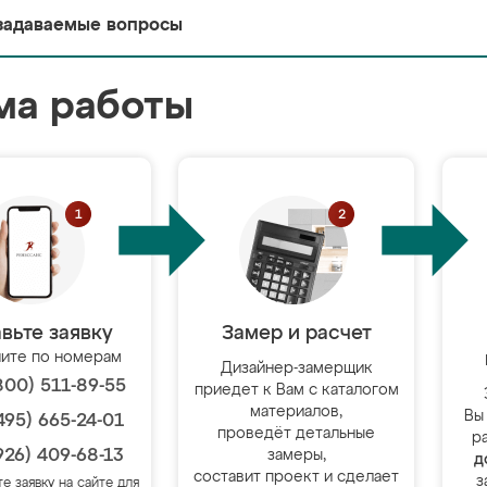
задаваемые вопросы
ма работы
вьте заявку
Замер и расчет
ите по номерам
Дизайнер-замерщик
800) 511-89-55
приедет к Вам с каталогом
материалов,
Вы
495) 665-24-01
проведёт детальные
р
926) 409-68-13
замеры,
д
составит проект и сделает
з
те заявку на сайте для