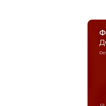
Ф
Д
Ост