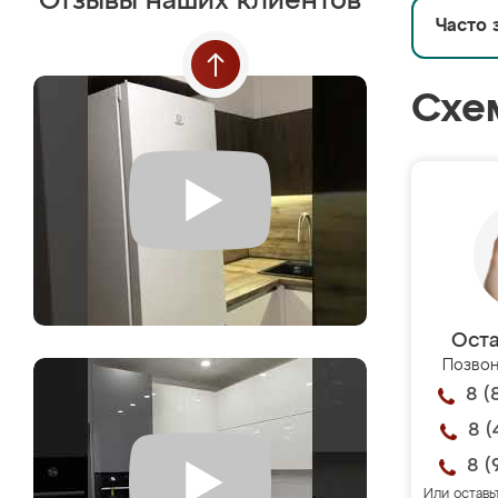
Отзывы наших клиентов
Часто 
Схе
Оста
Позвон
8 (
8 (
8 (
Или оставь