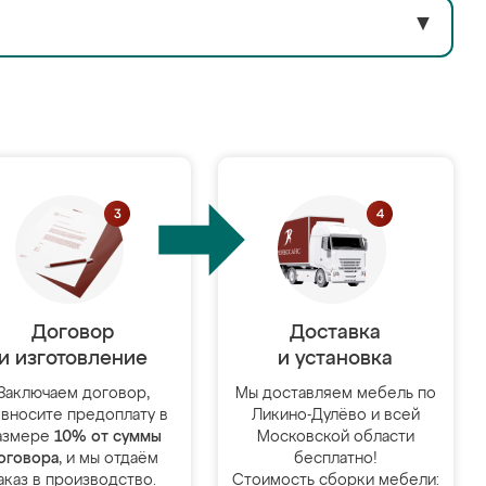
▼
Договор
Доставка
и изготовление
и установка
Заключаем договор,
Мы доставляем мебель по
 вносите предоплату в
Ликино-Дулёво и всей
азмере
10% от суммы
Московской области
оговора
, и мы отдаём
бесплатно!
аказ в производство.
Стоимость сборки мебели: