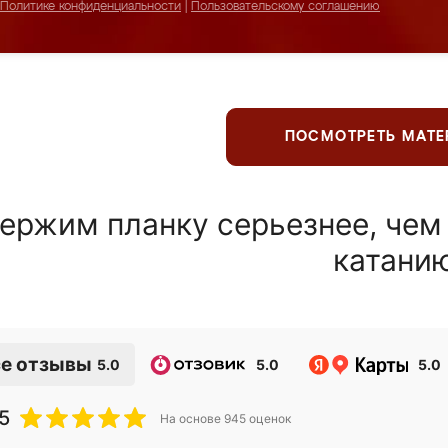
Политике конфиденциальности
|
Пользовательскому соглашению
ПОСМОТРЕТЬ МАТ
ержим планку серьезнее, чем
катани
е отзывы
5.0
5.0
5.0
5
На основе
945
оценок