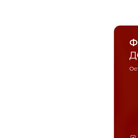
Ф
Д
Ост