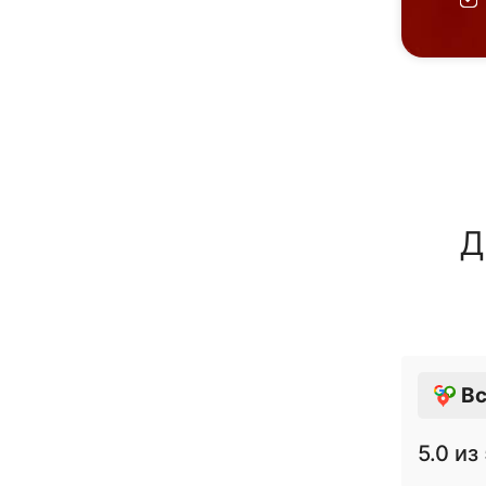
Д
Вс
5.0
из 