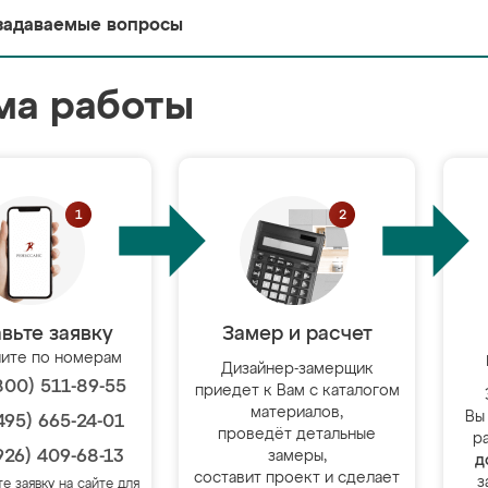
задаваемые вопросы
ма работы
вьте заявку
Замер и расчет
ите по номерам
Дизайнер-замерщик
800) 511-89-55
приедет к Вам с каталогом
материалов,
Вы
495) 665-24-01
проведёт детальные
р
926) 409-68-13
замеры,
д
составит проект и сделает
з
те заявку на сайте для