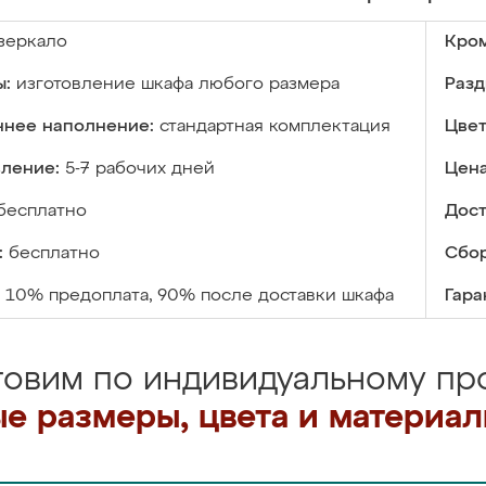
зеркало
Кром
ы:
изготовление шкафа любого размера
Разд
ннее наполнение:
стандартная комплектация
Цвет
вление:
5-7 рабочих дней
Цена
бесплатно
Дост
:
бесплатно
Сбор
10% предоплата, 90% после доставки шкафа
Гара
товим по индивидуальному про
е размеры, цвета и материа