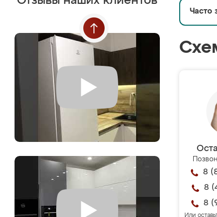
Отзывы наших клиентов
Часто 
Схе
Оста
Позвон
8 (
8 (
8 (
Или оставь