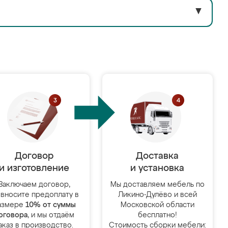
▼
Договор
Доставка
и изготовление
и установка
Заключаем договор,
Мы доставляем мебель по
 вносите предоплату в
Ликино-Дулёво и всей
азмере
10% от суммы
Московской области
оговора
, и мы отдаём
бесплатно!
аказ в производство.
Стоимость сборки мебели: